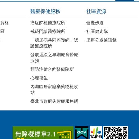
醫療保健服務
社區資源
助資格
癌症篩檢醫療院所
健走步道
明區
戒菸門診醫療院所
社區健走隊
區
「糖尿病共同照護網」認
里辦公處通訊錄
證醫療院所
發展遲緩之早期療育醫療
服務
預防注射合約醫療院所
心理衛生
內湖區居家廢棄藥物檢收
站
臺北市政府失智症服務網