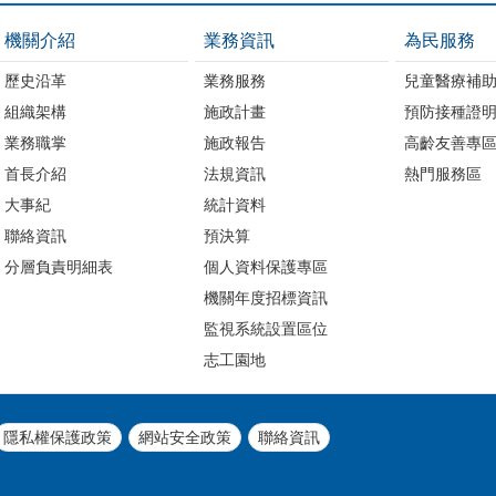
機關介紹
業務資訊
為民服務
歷史沿革
業務服務
兒童醫療補
組織架構
施政計畫
預防接種證
業務職掌
施政報告
高齡友善專
首長介紹
法規資訊
熱門服務區
大事紀
統計資料
聯絡資訊
預決算
分層負責明細表
個人資料保護專區
機關年度招標資訊
監視系統設置區位
志工園地
隱私權保護政策
網站安全政策
聯絡資訊