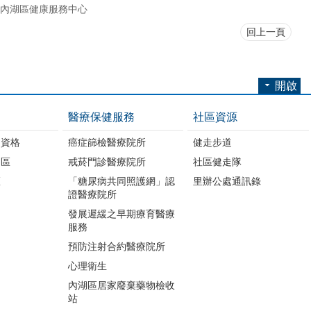
內湖區健康服務中心
回上一頁
開啟
醫療保健服務
社區資源
助資格
癌症篩檢醫療院所
健走步道
明區
戒菸門診醫療院所
社區健走隊
區
「糖尿病共同照護網」認
里辦公處通訊錄
證醫療院所
發展遲緩之早期療育醫療
服務
預防注射合約醫療院所
心理衛生
內湖區居家廢棄藥物檢收
站