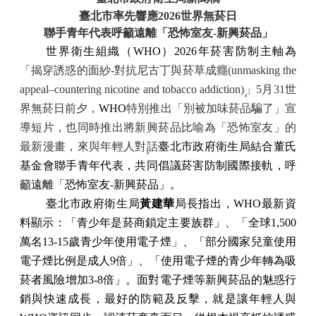
臺北市率先響應
2026
世界無菸日
聯手青年代表呼籲遠離「恐怖室友
-
新興菸品」
世界衛生組織（
WHO
）
2026
年菸害防制主軸為
「揭穿誘惑的面紗-對抗尼古丁與菸草成癮(unmasking the
appeal–countering nicotine and tobacco addiction)」
5
月31世
界無菸日前夕，
WHO
特別推出「別被加味菸品騙了」宣
導短片，也同時推出將新興菸品比喻為「恐怖室友」的
最新漫畫，來與年輕人對話
臺北市政府衛生局結合董氏
基金會聯手青年代表，
共同倡議菸害防制國際接軌，呼
籲遠離「恐怖室友
-
新興菸品」。
臺北市政府衛生局
黃建華
局長指出，
WHO
最新資
料顯示：「青少年是菸商鎖定主要族群」、「全球
1,500
萬名
13-15
歲青少年使用電子煙」、「部分國家兒童使用
電子煙比例是成人
9
倍」、「使用電子煙的青少年轉為吸
菸者風險增加
3-8
倍」。面對電子煙等新興菸品的魅惑行
銷與快速成長，最好的防範及反擊，就是讓年輕人與