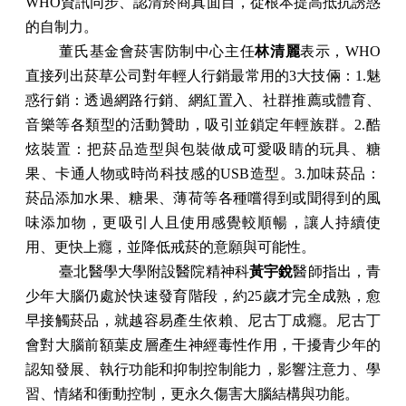
WHO
資訊同步、認清菸商真面目，從根本提高抵抗誘惑
的自制力。
董氏基金會菸害防制中心主任
林清麗
表示，
WHO
直接列出菸草公司對年輕人行銷最常用的
3
大技倆：
1.
魅
惑行銷：透過網路行銷、網紅置入、社群推薦或體育、
音樂等各類型的活動贊助，吸引並鎖定年輕族群。
2.
酷
炫裝置：把菸品造型與包裝做成可愛吸睛的玩具、糖
果、卡通人物或時尚科技感的
USB
造型。
3.
加味菸品：
菸品添加水果、糖果、薄荷等各種嚐得到或聞得到的風
味添加物，更吸引人且使用感覺較順暢，讓人持續使
用、更快上癮，並降低戒菸的意願與可能性。
臺北醫學大學附設醫院精神科
黃宇銳
醫師指出，青
少年大腦仍處於快速發育階段，約
25
歲才完全成熟，愈
早接觸菸品，就越容易產生依賴、尼古丁成癮。尼古丁
會對大腦前額葉皮層產生神經毒性作用，干擾青少年的
認知發展、執行功能和抑制控制能力，影響注意力、學
習、情緒和衝動控制，更永久傷害大腦結構與功能。