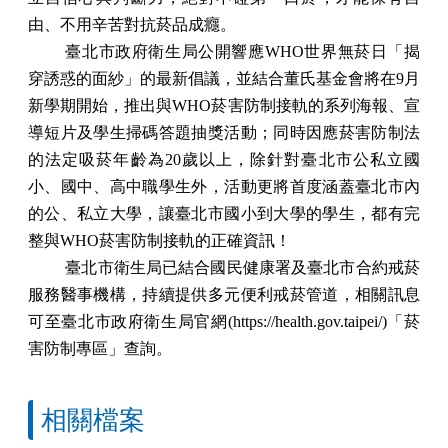
由、不用辛苦對抗菸品成癮。
臺北市政府衛生局公開響應
WHO
世界無菸日
「
揭
穿誘惑的面紗」的最新倡議，並結合董氏基金會將在
9
月
新學期開始，推出與
WHO
菸害防制接軌的系列海報、宣
導短片及學生掃碼答題抽獎活動
；
同時因應菸害防制法
的法定吸菸年齡為
20
歲以上，除針對臺北市公私立國
小、國中、高中職學生外，活動更將首度涵蓋臺北市內
的公
、
私立大學，讓臺北市國小到大學的學生，都有完
整與
WHO
菸害防制接軌的正確資訊！
臺北市衛生局已結合國民健康署及臺北市合約戒菸
服務醫事機構，持續提供多元便利戒菸管道，相關訊息
可至臺北市政府衛生局官網(https://health.gov.taipei/)「菸
害防制專區」查詢。
相關檔案