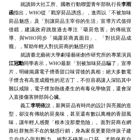
就讀師大社工所、國教行動聯盟青年部執行長
李雨
函
指出，
WHO
從「戳穿菸品誘惑」，進而以「不被加味
菸品魅惑」及「別讓菸品主宰你的生活」宣導方式值得
借鏡，建議政府跳脫過去專注「吸菸危害」的傳統宣
導、與
WHO
同步「揭露菸商真面目」、「對抗菸品成
癮」，幫助年輕人對抗菸商的魅惑行銷
就讀臺北藝術大學劇場藝術創作研究所的專業演員
江冠勳
同學表示，
WHO
最新「別被加味菸品騙了」宣導
片，明確揭露電子煙香甜口味背後的真相：絕大多數電
子煙含有高度成癮性的尼古丁，不但容易讓人深陷其中
難以戒除，電子煙加熱後產生的有毒化學物質，還會深
入直接傷害肺部與心臟。
義工
李明依
說，新興菸品有時尚的設計與亮麗的造
型，卻沒有傳統的菸臭味，甚至還有數以萬種的香甜風
味，讓年輕人感覺「根本沒那麼危險」。面對菸商在網
路社群無所不在的魅惑行銷，身為家長更要陪伴孩子建
立自信心與判斷力，絕對不碰第一口菸，才能保有自