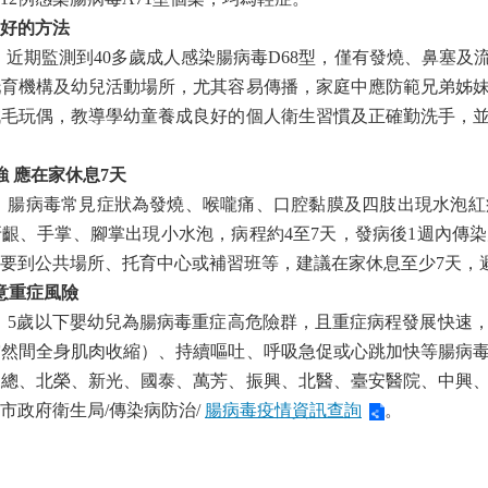
好的方法
，近期監測到
40
多歲成人感染腸病毒
D68
型，僅有發燒、鼻塞及
托育機構及幼兒活動場所，尤其容易傳播，家庭中應防範兄弟姊
絨毛玩偶，教導學幼童養成良好的個人衛生習慣及正確勤洗手，
強
應在家休息
7
天
，腸病毒常見症狀為發燒、喉嚨痛、口腔黏膜及四肢出現水泡紅
牙齦、手掌、腳掌出現小水泡，病程約
4
至
7
天，發病後
1
週內傳染
要到公共場所、托育中心或補習班等，建議在家休息至少
7
天，
意重症風險
，
5
歲以下嬰幼兒為腸病毒重症高危險群，且重症病程發展快速
突然間全身肌肉收縮）、持續嘔吐、呼吸急促或心跳加快等腸病
三總、北榮、新光、國泰、萬芳、振興、北醫、臺安醫院、中興
市政府衛生局
/
傳染病防治
/
腸病毒疫情資訊查詢
。