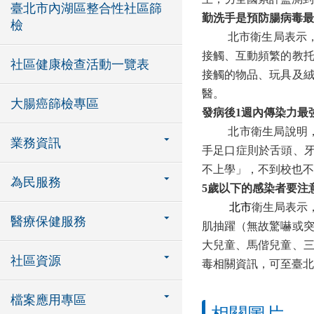
臺北市內湖區整合性社區篩
勤洗手是預防腸病毒最
檢
北市衛生局表示
接觸、互動頻繁的教
社區健康檢查活動一覽表
接觸的物品、玩具及
醫。
大腸癌篩檢專區
發病後
1
週內傳染力最
北市衛生局說明
業務資訊
手足口症則於舌頭、
不上學」，不到校也不
為民服務
5
歲以下的感染者要注
北市
衛生局表示
醫療保健服務
肌抽躍（無故驚嚇或
大兒童、馬偕兒童、
社區資源
毒相關資訊，可至臺北
檔案應用專區