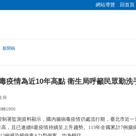
網站導覽
回首頁
新聞稿
毒疫情為近10年高點 衛生局呼籲民眾勤
生局
0轉1900
管制署監測資料顯示，國內腸病毒疫情仍處流行期，臺北市近一
新高，且已連續
8
週疫情持續呈上升趨勢。
113
年全國累計
7
例腸
12
例感染腸病毒
A71
型個案，均為輕症。