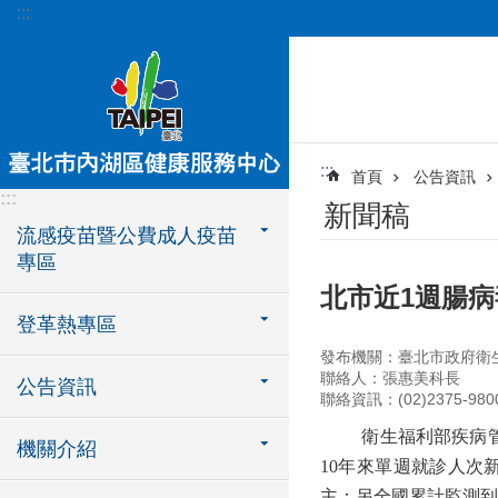
:::
跳到主要內容區塊
:::
首頁
公告資訊
:::
新聞稿
流感疫苗暨公費成人疫苗
專區
北市近1週腸病
登革熱專區
發布機關：臺北市政府衛
聯絡人：張惠美科長
公告資訊
聯絡資訊：(02)2375-980
衛生福利部疾病
機關介紹
10
年來單週就診人次
主；另全國累計監測到