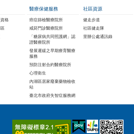
醫療保健服務
社區資源
助資格
癌症篩檢醫療院所
健走步道
明區
戒菸門診醫療院所
社區健走隊
區
「糖尿病共同照護網」認
里辦公處通訊錄
證醫療院所
發展遲緩之早期療育醫療
服務
預防注射合約醫療院所
心理衛生
內湖區居家廢棄藥物檢收
站
臺北市政府失智症服務網