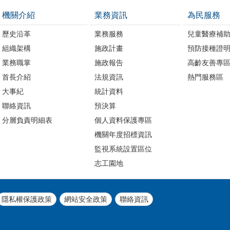
機關介紹
業務資訊
為民服務
歷史沿革
業務服務
兒童醫療補
組織架構
施政計畫
預防接種證
業務職掌
施政報告
高齡友善專
首長介紹
法規資訊
熱門服務區
大事紀
統計資料
聯絡資訊
預決算
分層負責明細表
個人資料保護專區
機關年度招標資訊
監視系統設置區位
志工園地
隱私權保護政策
網站安全政策
聯絡資訊