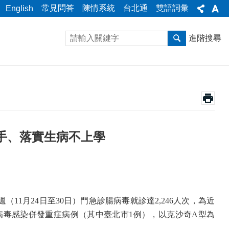
常見問答
陳情系統
台北通
雙語詞彙
English
進階搜尋
洗手、落實生病不上學
週（
11
月
24
日至
30
日）門急診腸病毒就診達
2,246
人次，為近
病毒感染併發重症病例（其中臺北市
1
例），以克沙奇
A
型為