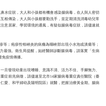
流鼻水症狀，大人和小孩都有機會感染
腸病毒，在人與人密切
妹互相傳染，大人與小孩都要勤洗手，並定期清洗消毒幼兒常
並注意居家、學習環境的通風，有疑似腸病毒症狀，請儘速就
疹等；疱疹性咽峽炎的病癥為咽峽部出現小水泡或潰瘍等；
力最強。衛生局提醒，如經醫師診斷腸病毒，請落實「生病
避免疫情傳播。
，一旦發現幼童出現嗜睡、意識不清、活力不佳、手腳無力、
毒重症前兆病徵，請儘速至北市
14
家腸病毒重症責任醫院（臺
、仁愛、和平婦幼及陽明院區）就醫，把握治療黃金期。腸病