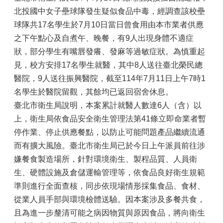
北投國中女子壘球隊發生疑似食品中毒，經調查該校壘
球隊共17名學生於7月10日當日曾食用由本市業者供應
之下午點心及自煮午、晚餐，有9人出現身體不適症
狀，部分學生有嘴唇發癢、發麻等過敏症狀。為慎重起
見，校方安排17名學生就醫，其中8人送往臺北榮民總
醫院，9人送往振興醫院，截至114年7月11日上午7時1
名學生於醫院留觀，其餘均已返回宿舍休息。
臺北市衛生局說明，本案累計就醫人數達6人（含）以
上，衛生局依食品安全衛生管理法第41條立即命業者暫
停作業、停止供應餐點，以防止可能問題產品繼續流通
而有擴大風險。臺北市衛生局已於今日上午派員前往涉
嫌餐食製造場所，針對環境衛生、製程品質、人員衛
生、硬體設施及倉儲運輸管理等，依食品良好衛生規範
準則進行全面查核，同步依現場情形採集食品、食材、
從業人員手部與環境檢體送驗。因本案涉及多餐共食，
且為進一步釐清可能之病因物質與原因食品，將向衛生