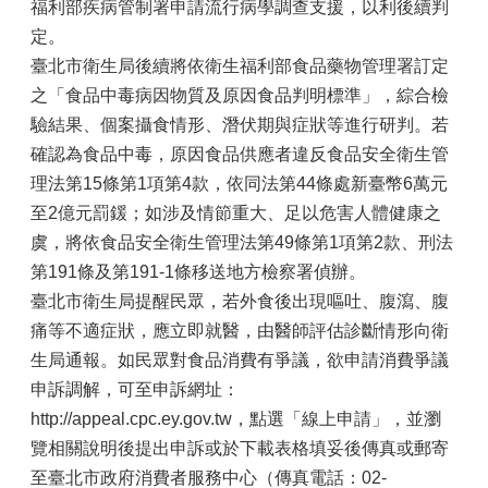
福利部疾病管制署申請流行病學調查支援，以利後續判
定。
臺北市衛生局後續將依衛生福利部食品藥物管理署訂定
之「食品中毒病因物質及原因食品判明標準」，綜合檢
驗結果、個案攝食情形、潛伏期與症狀等進行研判。若
確認為食品中毒，原因食品供應者違反食品安全衛生管
理法第15條第1項第4款，依同法第44條處新臺幣6萬元
至2億元罰鍰；如涉及情節重大、足以危害人體健康之
虞，將依食品安全衛生管理法第49條第1項第2款、刑法
第191條及第191-1條移送地方檢察署偵辦。
臺北市衛生局提醒民眾，若外食後出現嘔吐、腹瀉、腹
痛等不適症狀，應立即就醫，由醫師評估診斷情形向衛
生局通報。如民眾對食品消費有爭議，欲申請消費爭議
申訴調解，可至申訴網址：
http://appeal.cpc.ey.gov.tw，點選「線上申請」，並瀏
覽相關說明後提出申訴或於下載表格填妥後傳真或郵寄
至臺北市政府消費者服務中心（傳真電話：02-