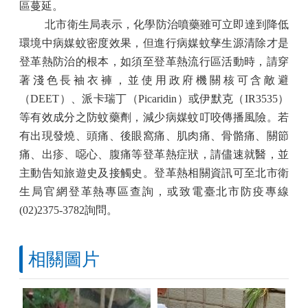
區蔓延。
北市衛生局表示，化學防治噴藥雖可立即達到降低
環境中病媒蚊密度效果，但進行病媒蚊孳生源清除才是
登革熱防治的根本，如須至登革熱流行區活動時，請穿
著淺色長袖衣褲，並使用政府機關核可含敵避
（
DEET
）、派卡瑞丁（
Picaridin
）或伊默克（
IR3535
）
等有效成分之防蚊藥劑，減少病媒蚊叮咬傳播風險。若
有出現發燒、頭痛、後眼窩痛、肌肉痛、骨骼痛、關節
痛、出疹、噁心、腹痛等登革熱症狀，請儘速就醫，並
主動告知旅遊史及接觸史。登革熱相關資訊可至北市衛
生局官網登革熱專區查詢，或致電臺北市防疫專線
(02)2375-3782
詢問。
相關圖片