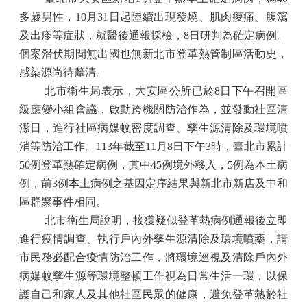
多歲男性，
10
月
31
日起陸續出現發燒、肌肉痠痛、腹瀉
及出疹等症狀，就醫後通報採檢，
8
日研判為確定病例。
個案潛伏期間無出國也無新北市登革熱管制區活動史，
感染源尚待釐清。
北市衛生局表示，大安區公所已於
8
日下午召開區
級應變小組會議，啟動跨機關防治作為，並發動社區清
潔日，進行社區病媒蚊密度調查、孳生源清除及環境噴
消等防治工作。
113
年截至
11
月
8
日下午
3
時，臺北市累計
50
例登革熱確定病例，其中
45
例境外移入，
5
例為本土病
例，前
3
例本土病例之基因定序結果與新北市新店及中和
區群聚事件相同。
北市衛生局說明，接獲疑似登革熱病例通報後立即
進行疫情調查、執行戶內外孳生源清除及環境噴藥，請
市民務必配合疫情防治工作，將環境巡視及清除戶內外
病媒蚊孳生源等環境整頓工作視為日常生活一環，以保
護自己和家人及其他社區民眾的健康
，避免登革熱於社