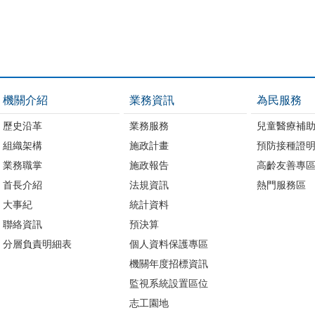
機關介紹
業務資訊
為民服務
歷史沿革
業務服務
兒童醫療補
組織架構
施政計畫
預防接種證
業務職掌
施政報告
高齡友善專
首長介紹
法規資訊
熱門服務區
大事紀
統計資料
聯絡資訊
預決算
分層負責明細表
個人資料保護專區
機關年度招標資訊
監視系統設置區位
志工園地