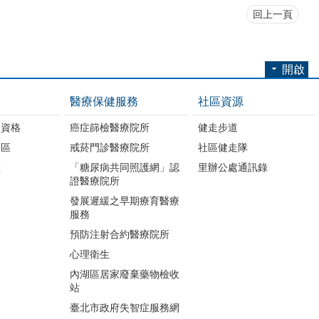
回上一頁
開啟
醫療保健服務
社區資源
助資格
癌症篩檢醫療院所
健走步道
明區
戒菸門診醫療院所
社區健走隊
區
「糖尿病共同照護網」認
里辦公處通訊錄
證醫療院所
發展遲緩之早期療育醫療
服務
預防注射合約醫療院所
心理衛生
內湖區居家廢棄藥物檢收
站
臺北市政府失智症服務網