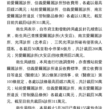
前愛爾麗診所、信義愛爾麗診所預收費用，各處以最高
罰鍰25萬元；站前愛爾麗診所、信義愛爾麗診所、南京
愛爾麗診所違反《管制藥品條例》各處以12萬元。截至
目前共裁罰6診所311萬元。
衛生局表示，自市府主動發動跨局處反針孔稽查以
來，衛生局已查獲愛爾麗診所(大安店)、南京愛爾麗診
所、光澤診所（忠孝店）、三民光澤診所確有侵害病人
隱私，各裁罰50萬並勒令停業6個月，共計裁罰200萬
元；另愛爾麗診所(大安店)預收費用罰25萬元。
衛生局續指，本局進行行政調查時，亦查獲站前愛
爾麗診所、信義愛爾麗診所違反收費標準、擅立收費項
目等違反《醫療法》第22條第2項情事，依《醫療法》第
103條規定，各處以該條最高罰鍰25萬元，共計裁罰50萬
元；站前愛爾麗診所、信義愛爾麗診所、南京愛爾麗診
所違反《管制藥品條例》各裁處12萬元，共計裁罰36萬
元。截至目前共裁罰6診所311萬元。
衛生局指出，本局截止5月28日已查核155家包含診