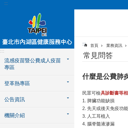
:::
跳到主要內容區塊
:::
首頁
業務資訊
:::
常見問答
流感疫苗暨公費成人疫苗
專區
什麼是公費肺
登革熱專區
民眾可檢
具診斷書等相
公告資訊
1. 脾臟功能缺損
2. 先天或後天免疫功
機關介紹
3. 人工耳植入
4. 腦脊髓液滲漏