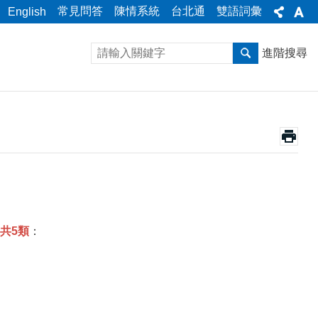
常見問答
陳情系統
台北通
雙語詞彙
English
進階搜尋
共5類
：