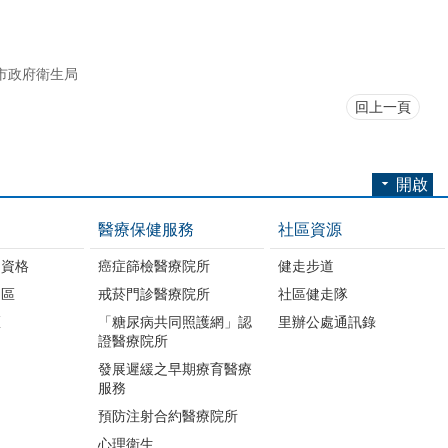
市政府衛生局
回上一頁
開啟
醫療保健服務
社區資源
助資格
癌症篩檢醫療院所
健走步道
明區
戒菸門診醫療院所
社區健走隊
區
「糖尿病共同照護網」認
里辦公處通訊錄
證醫療院所
發展遲緩之早期療育醫療
服務
預防注射合約醫療院所
心理衛生