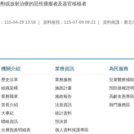
制劑或放射治療的惡性腫瘤者及器官移植者
15-04-29 13:58
資料檢視：115-07-08 09:21
資料維護：臺北
機關介紹
業務資訊
為民服務
歷史沿革
業務服務
兒童醫療補
組織架構
施政計畫
預防接種證
業務職掌
施政報告
高齡友善專
首長介紹
法規資訊
熱門服務區
大事紀
統計資料
聯絡資訊
預決算
分層負責明細表
個人資料保護專區