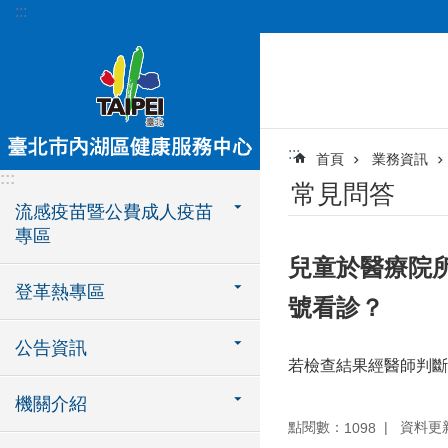
:::
跳到主要內容區塊
:::
首頁
業務資訊
:::
常見問答
流感疫苗暨公費成人疫苗
專區
兒童於醫療院
登革熱專區
號看診？
公告資訊
若檢查結果經醫師判斷
機關介紹
點閱數：
資料更新：
1098