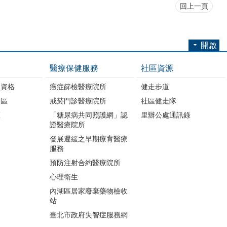
回上一頁
開啟
醫療保健服務
社區資源
助資格
癌症篩檢醫療院所
健走步道
明區
戒菸門診醫療院所
社區健走隊
區
「糖尿病共同照護網」認
里辦公處通訊錄
證醫療院所
發展遲緩之早期療育醫療
服務
預防注射合約醫療院所
心理衛生
內湖區居家廢棄藥物檢收
站
臺北市政府失智症服務網