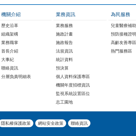
機關介紹
業務資訊
為民服務
歷史沿革
業務服務
兒童醫療補
組織架構
施政計畫
預防接種證
業務職掌
施政報告
高齡友善專
首長介紹
法規資訊
熱門服務區
大事紀
統計資料
聯絡資訊
預決算
分層負責明細表
個人資料保護專區
機關年度招標資訊
監視系統設置區位
志工園地
隱私權保護政策
網站安全政策
聯絡資訊