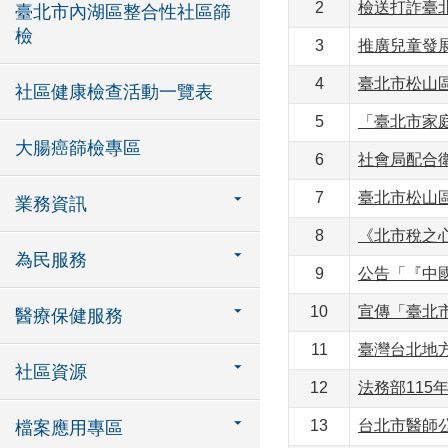
2
檢送打詐臺北
臺北市內湖區整合性社區篩
檢
3
推廣兒童發展
4
臺北市松山區
社區健康檢查活動一覽表
5
「臺北市家
大腸癌篩檢專區
6
社會局配合衛
7
臺北市松山
業務資訊
8
《北市稅之
為民服務
9
公告「『中國
10
宣傳「臺北市
醫療保健服務
11
臺灣台北地
社區資源
12
法務部115
13
台北市醫師公
檔案應用專區