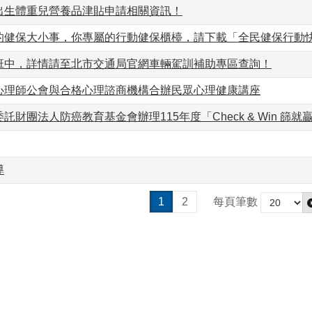
出生體重兒營養品津貼申請相關資訊！
的健保大小事，你專屬的行動健保櫃檯，請下載「全民健保行動快
班中，詳情請至北市交通局官網車輛駕訓補助專區查詢！
心理師公會與合格心理諮商機構合辦民眾心理健康講座
託財團法人防癌教育基金會辦理115年度「Check & Win 篩就
導
1
2
每頁筆數