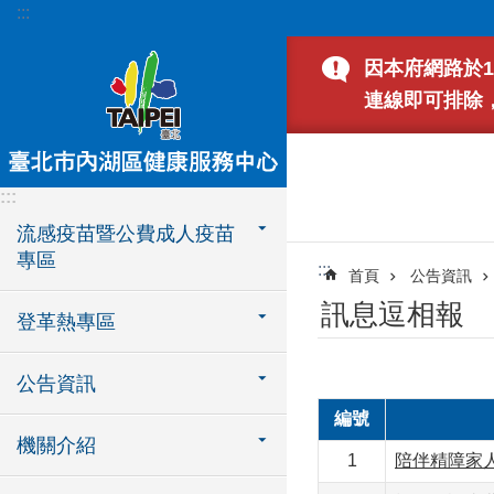
:::
跳到主要內容區塊
因本府網路於1
連線即可排除
:::
流感疫苗暨公費成人疫苗
專區
:::
首頁
公告資訊
訊息逗相報
登革熱專區
公告資訊
編號
機關介紹
1
陪伴精障家