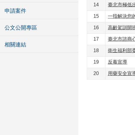
14
臺北市極低
申請案件
15
一指解決您
公文公開專區
16
高齡駕訓開
17
臺北市諮商
相關連結
18
衛生福利部委
19
反毒宣導
20
用藥安全宣