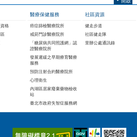
開啟
醫療保健服務
社區資源
助資格
癌症篩檢醫療院所
健走步道
明區
戒菸門診醫療院所
社區健走隊
區
「糖尿病共同照護網」認
里辦公處通訊錄
證醫療院所
發展遲緩之早期療育醫療
服務
預防注射合約醫療院所
心理衛生
內湖區居家廢棄藥物檢收
站
臺北市政府失智症服務網