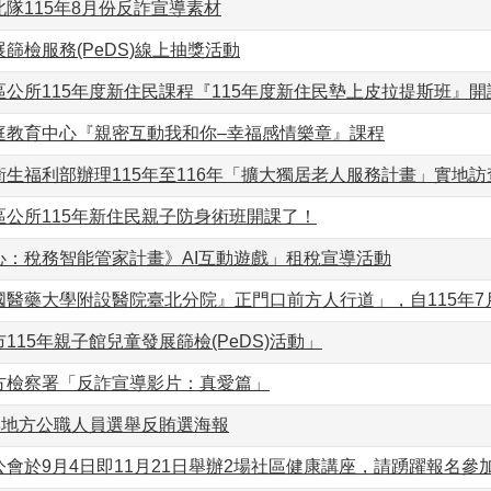
隊115年8月份反詐宣導素材
篩檢服務(PeDS)線上抽獎活動
公所115年度新住民課程『115年度新住民墊上皮拉提斯班』開
庭教育中心『親密互動我和你–幸福感情樂章』課程
生福利部辦理115年至116年「擴大獨居老人服務計畫」實地訪
區公所115年新住民親子防身術班開課了！
心：稅務智能管家計畫》AI互動遊戲」租稅宣導活動
醫藥大學附設醫院臺北分院』正門口前方人行道」，自115年7月
115年親子館兒童發展篩檢(PeDS)活動」
方檢察署「反詐宣導影片：真愛篇」
年地方公職人員選舉反賄選海報
會於9月4日即11月21日舉辦2場社區健康講座，請踴躍報名參加