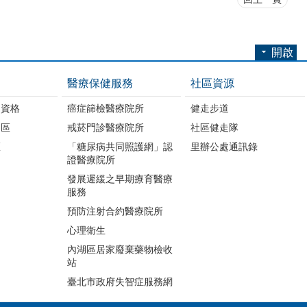
開啟
醫療保健服務
社區資源
助資格
癌症篩檢醫療院所
健走步道
明區
戒菸門診醫療院所
社區健走隊
區
「糖尿病共同照護網」認
里辦公處通訊錄
證醫療院所
發展遲緩之早期療育醫療
服務
預防注射合約醫療院所
心理衛生
內湖區居家廢棄藥物檢收
站
臺北市政府失智症服務網