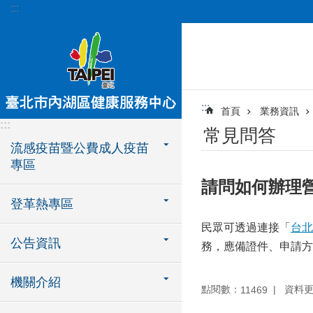
:::
跳到主要內容區塊
:::
首頁
業務資訊
:::
常見問答
流感疫苗暨公費成人疫苗
專區
請問如何辦理
登革熱專區
民眾可透過連接「
台北
公告資訊
務，應備證件、申請方
機關介紹
點閱數：
資料更新
11469