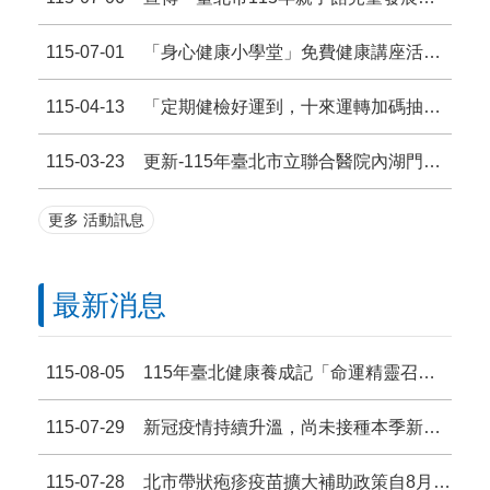
2026城鎮韌性（防空）演習期程，北部地 區（含本市）演習時間調整為115年8月13日（星期四）14 時30分至15時。
115-07-01
「身心健康小學堂」免費健康講座活動歡迎踴躍參加!
公告「『中國醫藥大學附設醫院臺北分院』正門口前方人行道」，自115年7月15日起為全面禁止吸菸場所 。
115-04-13
「定期健檢好運到，十來運轉加碼抽」篩檢獎勵活動
臺北市家庭教育中心第3季免費講座—玩桌遊、數位教養、永續手作。
115-03-23
更新-115年臺北市立聯合醫院內湖門診部免費癌症篩檢特別門診
2026臺北市樂齡巡迴運動指導團歡迎長輩加入運動行列，詳情請上北市體育局官網或搜尋「臺北市樂齡巡迴運動指導團」臉書查閱 活動簡章
更多 活動訊息
心中山線形公園周邊商圈8月1日起禁菸，吸菸 請至指定吸菸區。
明(8/7)日本市空氣品質指標(AQI)有機會達到對敏感族群不健康(AQI>100)，提醒敏感族群減少外出活動或外出時戴口罩
最新消息
115-08-05
115年臺北健康養成記「命運精靈召喚所．健康運氣在你手」獎勵活動，歡迎踴躍參與!!
115-07-29
新冠疫情持續升溫，尚未接種本季新冠疫苗民眾請儘速接種獲得保護力，如有疑似症狀請儘速就醫！
115-07-28
北市帶狀疱疹疫苗擴大補助政策自8月1日起實施，請符合資格者儘速接種。