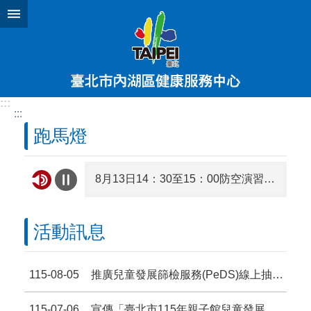
跳到主要內容區塊
:::
:::
跑馬燈
8月13日14：30至15：00防空演習行網降 速演練，請預為因應，詳洽NCC官網
臺北市家庭教育中心115年8月15日舉辦「爸爸不只是幫忙：數位時代的共同照顧與家庭教育」微論壇
活動訊息
臺北市115年度推展家庭教育補助實施計畫
115-08-05
推廣兒童發展篩檢服務(PeDS)線上抽獎活動
臺北市2026城鎮韌性（防空）演習訂於8月13日 (星期四）14時30分至15時實施，全市人、車及各場所均 須配合管制與避難演練，以免受罰。
115-07-06
宣傳「臺北市115年親子館兒童發展篩檢(PeDS)活動」