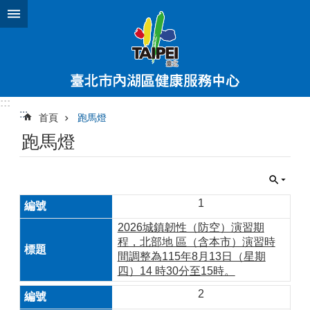
跳到主要內容區塊
:::
:::
首頁
跑馬燈
跑馬燈
1
2026城鎮韌性（防空）演習期
程，北部地 區（含本市）演習時
間調整為115年8月13日（星期
四）14 時30分至15時。
2