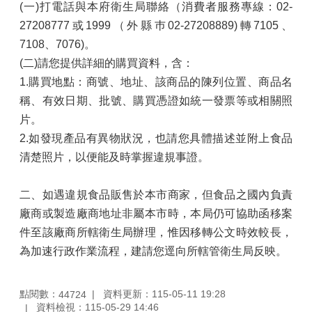
(一)打電話與本府衛生局聯絡（消費者服務專線：02-
27208777或1999（外縣巿02-27208889)轉7105、
7108、7076)。
(二)請您提供詳細的購買資料，含：
1.購買地點：商號、地址、該商品的陳列位置、商品名
稱、有效日期、批號、購買憑證如統一發票等或相關照
片。
2.如發現產品有異物狀況，也請您具體描述並附上食品
清楚照片，以便能及時掌握違規事證。
二、如遇違規食品販售於本市商家，但食品之國內負責
廠商或製造廠商地址非屬本市時，本局仍可協助函移案
件至該廠商所轄衛生局辦理，惟因移轉公文時效較長，
為加速行政作業流程，建請您逕向所轄管衛生局反映。
點閱數：
資料更新：115-05-11 19:28
44724
資料檢視：115-05-29 14:46