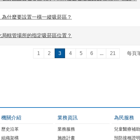
」為什麼要設置一橫一縱吸菸區？
化局轄管場所的指定吸菸區位置？
1
2
3
4
5
6
...
21
每頁
機關介紹
業務資訊
為民服務
歷史沿革
業務服務
兒童醫療補
組織架構
施政計畫
預防接種證