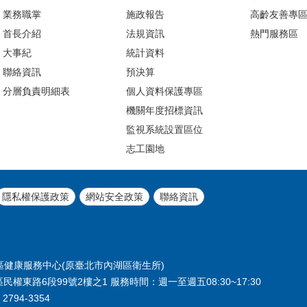
業務職掌
施政報告
高齡友善專
首長介紹
法規資訊
熱門服務區
大事紀
統計資料
聯絡資訊
預決算
分層負責明細表
個人資料保護專區
機關年度招標資訊
監視系統設置區位
志工園地
隱私權保護政策
網站安全政策
聯絡資訊
北市內湖區健康服務中心(原臺北市內湖區衛生所)
區民權東路6段99號2樓之1 服務時間：週一至週五08:30~17:30
2794-3354