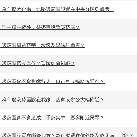
」為什麼敦化南、北路吸菸區設置在中央分隔島綠帶？
」除一橫一縱外，是否再設置吸菸區？
」吸菸區周邊菸蒂、垃圾及異味誰負責？
」吸菸區形式為何？現場如何辨識？
」吸菸區會不會影響行人、自行車或輪椅族通行？
」為什麼吸菸區設在我家、店家或辦公大樓附近？
」吸菸區會不會造成二手菸集中，影響附近民眾？
」吸菸區設置在哪些地方？為什麼選在信義路及敦化南、北路？